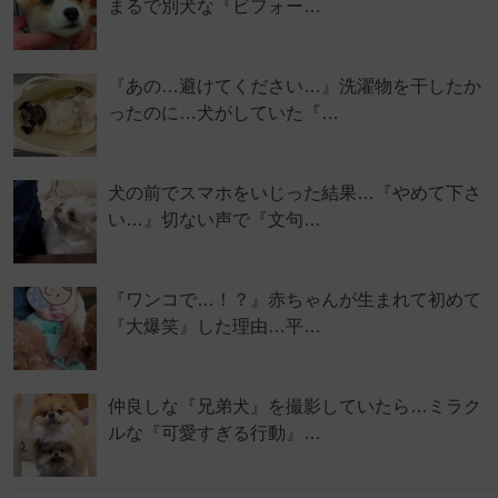
まるで別犬な『ビフォー…
『あの…避けてください…』洗濯物を干したか
ったのに…犬がしていた『…
犬の前でスマホをいじった結果…『やめて下さ
い…』切ない声で『文句…
『ワンコで…！？』赤ちゃんが生まれて初めて
『大爆笑』した理由…平…
仲良しな『兄弟犬』を撮影していたら…ミラク
ルな『可愛すぎる行動』…