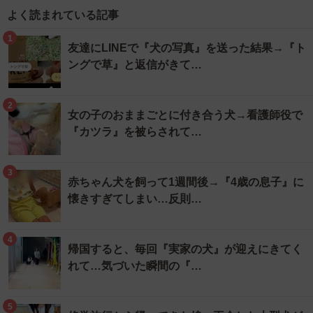
よく読まれている記事
1
友達にLINEで『犬の写真』を送った結果→『ト
ングで草』と返信がきて…
2
女の子のおままごとに付き合う犬→看護師役で
『カツラ』を被らされて…
3
赤ちゃん犬を飼って1週間後→『4歳の息子』に
懐きすぎてしまい…反則…
4
帰国すると、毎回『実家の犬』が迎えにきてく
れて…気づいた瞬間の『…
5