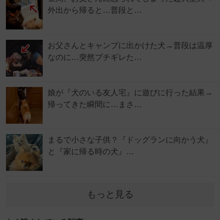
外出から帰ると…普段と…
お父さんとキャンプに出かけた犬→普段は温厚
なのに…突然ブチギレた…
娘が『犬のいる友人宅』に遊びに行った結果→
帰ってきた瞬間に…まさ…
まるで小さな子供？『ドッグランに向かう犬』
と『家に帰る時の犬』…
もっと見る