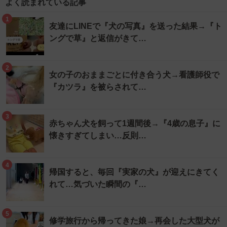
よく読まれている記事
1
友達にLINEで『犬の写真』を送った結果→『ト
ングで草』と返信がきて…
2
女の子のおままごとに付き合う犬→看護師役で
『カツラ』を被らされて…
3
赤ちゃん犬を飼って1週間後→『4歳の息子』に
懐きすぎてしまい…反則…
4
帰国すると、毎回『実家の犬』が迎えにきてく
れて…気づいた瞬間の『…
5
修学旅行から帰ってきた娘→再会した大型犬が