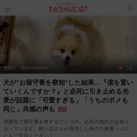
更新日：
2024年05月06日
ごえ
犬が"お留守番を察知"した結果…『僕を置い
ていくんですか？』と必死に引き止める光
景が話題に「可愛すぎる」「うちのポメも
同じ」共感の声も
1/3
雰囲気で留守番を察するワンコの、必死の抵抗が話題と
なっています。飼い主さんが帰宅した時の大興奮っぷり
にもご注目ください！