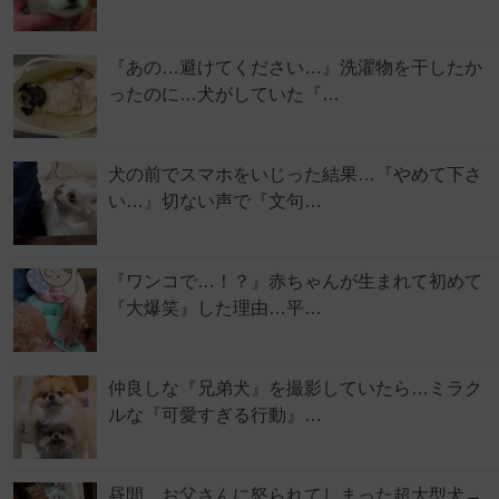
『あの…避けてください…』洗濯物を干したか
ったのに…犬がしていた『…
犬の前でスマホをいじった結果…『やめて下さ
い…』切ない声で『文句…
『ワンコで…！？』赤ちゃんが生まれて初めて
『大爆笑』した理由…平…
仲良しな『兄弟犬』を撮影していたら…ミラク
ルな『可愛すぎる行動』…
昼間、お父さんに怒られてしまった超大型犬→