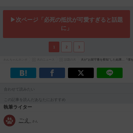
▶次ページ「必死の抵抗が可愛すぎると話題
に」
1
2
3
わんちゃんホンポ
犬のニュース
話題の犬
犬が"お留守番を察知"した結果…『
合わせて読みたい
この記事を読んだあなたにおすすめ
執筆ライター
ごえ
さん