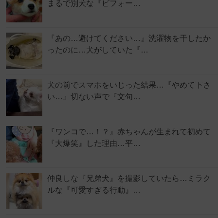
まるで別犬な『ビフォー…
『あの…避けてください…』洗濯物を干したか
ったのに…犬がしていた『…
犬の前でスマホをいじった結果…『やめて下さ
い…』切ない声で『文句…
『ワンコで…！？』赤ちゃんが生まれて初めて
『大爆笑』した理由…平…
仲良しな『兄弟犬』を撮影していたら…ミラク
ルな『可愛すぎる行動』…