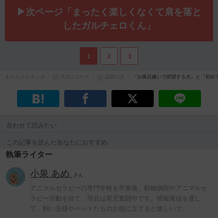
▶次ページ「まったく楽しくなくて肩を落と
したガルチェロくん」
1
2
3
わんちゃんホンポ
犬のニュース
話題の犬
『お風呂嫌いで絶望する犬』と『初め
合わせて読みたい
この記事を読んだあなたにおすすめ
執筆ライター
小泉 あめ
さん
アニマルセラピーの専門学校を卒業後、動物病院やアニマルセ
ラピー活動を経て、現在は育児奮闘中です。情報発信を通し
て、飼い主様やペットたちのお役に立てると嬉しいで…