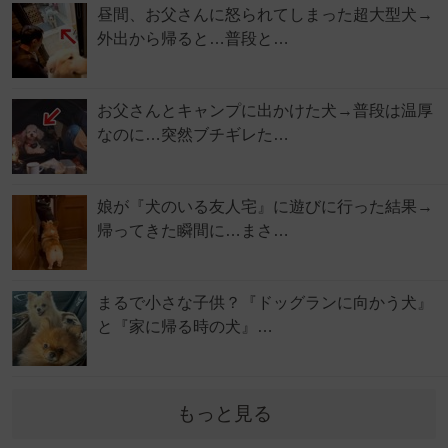
昼間、お父さんに怒られてしまった超大型犬→
外出から帰ると…普段と…
お父さんとキャンプに出かけた犬→普段は温厚
なのに…突然ブチギレた…
娘が『犬のいる友人宅』に遊びに行った結果→
帰ってきた瞬間に…まさ…
まるで小さな子供？『ドッグランに向かう犬』
と『家に帰る時の犬』…
もっと見る