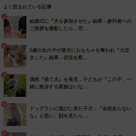
よく読まれている記事
1
結婚式に『犬も参加させた』結果→参列者への
ご挨拶を撮影したら…空…
2
2歳の女の子が柴犬におもちゃを奪われ『大泣
きした』結果→状況を察…
3
偶然『捨て犬』を発見→子どもが『この子、一
緒に散歩する家族はいな…
4
ドッグランに遊びに来た子犬→『全然走らない
な』と思い、顔を見たら…
5