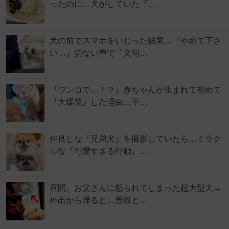
ったのに…犬がしていた『…
犬の前でスマホをいじった結果…『やめて下さ
い…』切ない声で『文句…
『ワンコで…！？』赤ちゃんが生まれて初めて
『大爆笑』した理由…平…
仲良しな『兄弟犬』を撮影していたら…ミラク
ルな『可愛すぎる行動』…
昼間、お父さんに怒られてしまった超大型犬→
外出から帰ると…普段と…