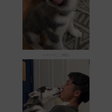
ナデナデにご満悦♪