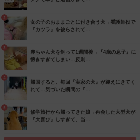
2
女の子のおままごとに付き合う犬→看護師役で
『カツラ』を被らされて…
3
赤ちゃん犬を飼って1週間後→『4歳の息子』に
懐きすぎてしまい…反則…
4
帰国すると、毎回『実家の犬』が迎えにきてく
れて…気づいた瞬間の『…
5
修学旅行から帰ってきた娘→再会した大型犬が
『大喜び』しすぎて、当…