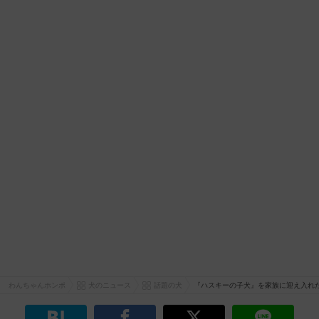
わんちゃんホンポ
犬のニュース
話題の犬
『ハスキーの子犬』を家族に迎え入れ