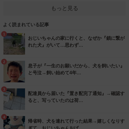
もっと見る
よく読まれている記事
1
おじいちゃんの家に行くと、なぜか『鎖に繋が
れた犬』がいて…思わず…
2
息子が『一生のお願いだから、犬を飼いたい』
と号泣→飼い始めて4年…
3
配達員から届いた『置き配完了通知』→確認す
ると、写っていたのは荷…
4
帰省時、犬を連れて行った結果→嬉しくなりす
ぎて…おじいちゃんおば…