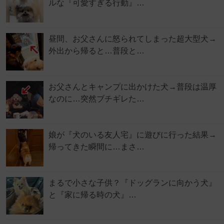
ルな『可愛すぎる行動』…
昼間、お父さんに怒られてしまった超大型犬→
外出から帰ると…普段と…
お父さんとキャンプに出かけた犬→普段は温厚
なのに…突然ブチギレた…
娘が『犬のいる友人宅』に遊びに行った結果→
帰ってきた瞬間に…まさ…
まるで小さな子供？『ドッグランに向かう犬』
と『家に帰る時の犬』…