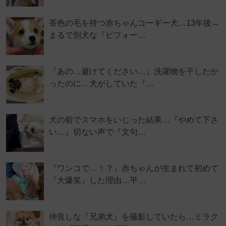
茶色の毛を持つ赤ちゃんコーギー犬…13年後→
まるで別犬な『ビフォー…
『あの…避けてください…』洗濯物を干したか
ったのに…犬がしていた『…
犬の前でスマホをいじった結果…『やめて下さ
い…』切ない声で『文句…
『ワンコで…！？』赤ちゃんが生まれて初めて
『大爆笑』した理由…平…
仲良しな『兄弟犬』を撮影していたら…ミラク