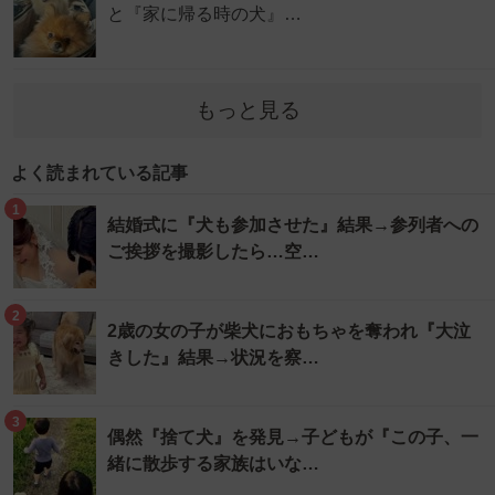
と『家に帰る時の犬』…
もっと見る
よく読まれている記事
1
結婚式に『犬も参加させた』結果→参列者への
ご挨拶を撮影したら…空…
2
2歳の女の子が柴犬におもちゃを奪われ『大泣
きした』結果→状況を察…
3
偶然『捨て犬』を発見→子どもが『この子、一
緒に散歩する家族はいな…