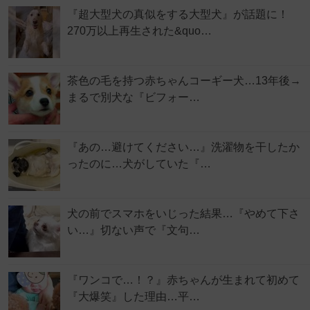
『超大型犬の真似をする大型犬』が話題に！
270万以上再生された&quo…
茶色の毛を持つ赤ちゃんコーギー犬…13年後→
まるで別犬な『ビフォー…
『あの…避けてください…』洗濯物を干したか
ったのに…犬がしていた『…
犬の前でスマホをいじった結果…『やめて下さ
い…』切ない声で『文句…
『ワンコで…！？』赤ちゃんが生まれて初めて
『大爆笑』した理由…平…