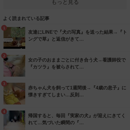
もっと見る
よく読まれている記事
1
友達にLINEで『犬の写真』を送った結果→『ト
ングで草』と返信がきて…
2
女の子のおままごとに付き合う犬→看護師役で
『カツラ』を被らされて…
3
赤ちゃん犬を飼って1週間後→『4歳の息子』に
懐きすぎてしまい…反則…
4
帰国すると、毎回『実家の犬』が迎えにきてく
れて…気づいた瞬間の『…