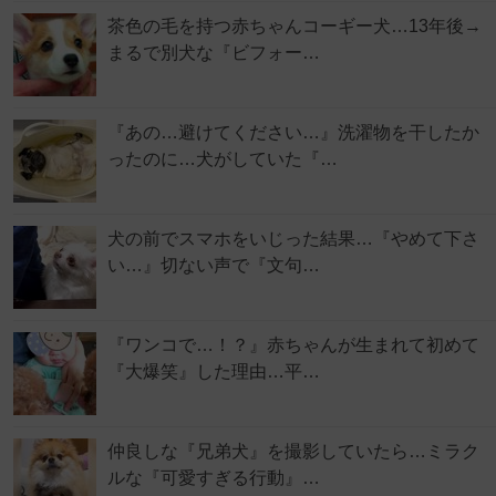
茶色の毛を持つ赤ちゃんコーギー犬…13年後→
まるで別犬な『ビフォー…
『あの…避けてください…』洗濯物を干したか
ったのに…犬がしていた『…
犬の前でスマホをいじった結果…『やめて下さ
い…』切ない声で『文句…
『ワンコで…！？』赤ちゃんが生まれて初めて
『大爆笑』した理由…平…
仲良しな『兄弟犬』を撮影していたら…ミラク
ルな『可愛すぎる行動』…