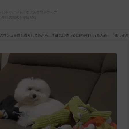
らしをサポートする犬の専門メディア
や生活の知恵を毎日配信
のワンコを隠し撮りしてみたら…？健気に待つ姿に胸を打たれる人続々 「癒しす