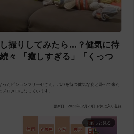
し撮りしてみたら…？健気に待
続々 「癒しすぎる」「くっつ
なったビションフリーゼさん。パパを待つ健気な姿と帰って来た
とメロメロになっています。
更新日：
2023年12月28日
お気に入り登録
もっと見る
arrow_forward_ios