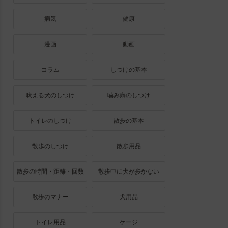
病気
健康
漫画
動画
コラム
しつけの基本
吠える犬のしつけ
噛み癖のしつけ
トイレのしつけ
散歩の基本
散歩のしつけ
散歩用品
散歩の時間・距離・回数
散歩中に犬が歩かない
散歩のマナー
犬用品
トイレ用品
ケージ