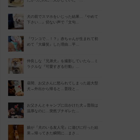
たかったのに…犬がしていた『…
犬の前でスマホをいじった結果…『やめて
下さい…』切ない声で『文句…
『ワンコで…！？』赤ちゃんが生まれて初
めて『大爆笑』した理由…平…
仲良しな『兄弟犬』を撮影していたら…ミ
ラクルな『可愛すぎる行動』…
昼間、お父さんに怒られてしまった超大型
犬→外出から帰ると…普段と…
お父さんとキャンプに出かけた犬→普段は
温厚なのに…突然ブチギレた…
娘が『犬のいる友人宅』に遊びに行った結
果→帰ってきた瞬間に…まさ…