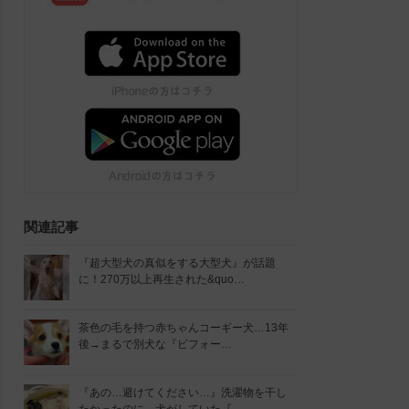
関連記事
『超大型犬の真似をする大型犬』が話題
に！270万以上再生された&quo…
茶色の毛を持つ赤ちゃんコーギー犬…13年
後→まるで別犬な『ビフォー…
『あの…避けてください…』洗濯物を干し