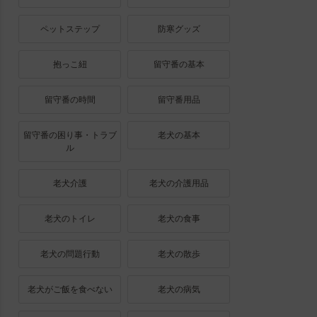
ペットステップ
防寒グッズ
抱っこ紐
留守番の基本
留守番の時間
留守番用品
留守番の困り事・トラブ
老犬の基本
ル
老犬介護
老犬の介護用品
老犬のトイレ
老犬の食事
老犬の問題行動
老犬の散歩
老犬がご飯を食べない
老犬の病気