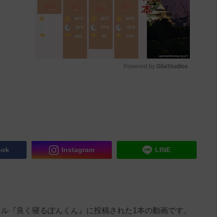
Powered by 
GliaStudios
M
u
t
e
ook
Instagram
LINE
ンネル『良く寝るぽんくん』に投稿された1本の動画です。