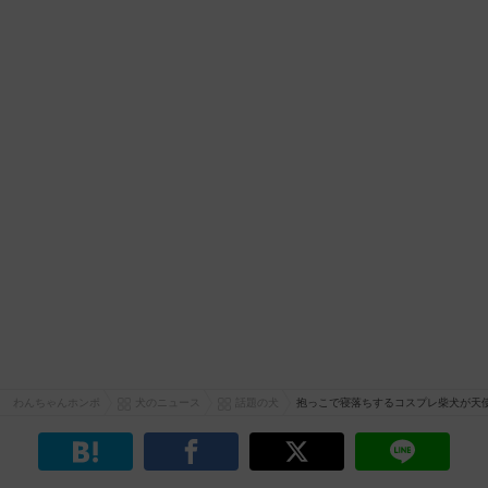
わんちゃんホンポ
犬のニュース
話題の犬
抱っこで寝落ちするコスプレ柴犬が天