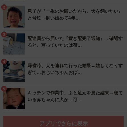
2
息子が『一生のお願いだから、犬を飼いたい』
と号泣→飼い始めて4年…
3
配達員から届いた『置き配完了通知』→確認す
ると、写っていたのは荷…
4
帰省時、犬を連れて行った結果→嬉しくなりす
ぎて…おじいちゃんおば…
5
キッチンで作業中、ふと足元を見た結果→寝て
いる赤ちゃんに犬が…可…
アプリでさらに表示