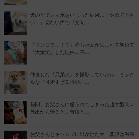
犬の前でスマホをいじった結果…『やめて下さ
い…』切ない声で『文句…
『ワンコで…！？』赤ちゃんが生まれて初めて
『大爆笑』した理由…平…
仲良しな『兄弟犬』を撮影していたら…ミラク
ルな『可愛すぎる行動』…
昼間、お父さんに怒られてしまった超大型犬→
外出から帰ると…普段と…
お父さんとキャンプに出かけた犬→普段は温厚