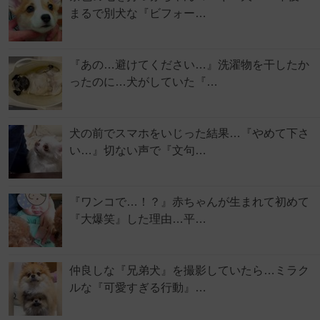
まるで別犬な『ビフォー…
『あの…避けてください…』洗濯物を干したか
ったのに…犬がしていた『…
犬の前でスマホをいじった結果…『やめて下さ
い…』切ない声で『文句…
『ワンコで…！？』赤ちゃんが生まれて初めて
『大爆笑』した理由…平…
仲良しな『兄弟犬』を撮影していたら…ミラク
ルな『可愛すぎる行動』…