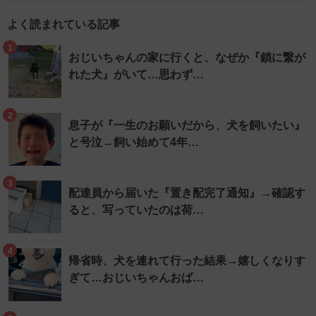
よく読まれている記事
1
おじいちゃんの家に行くと、なぜか『鎖に繋が
れた犬』がいて…思わず…
2
息子が『一生のお願いだから、犬を飼いたい』
と号泣→飼い始めて4年…
3
配達員から届いた『置き配完了通知』→確認す
ると、写っていたのは荷…
4
帰省時、犬を連れて行った結果→嬉しくなりす
ぎて…おじいちゃんおば…