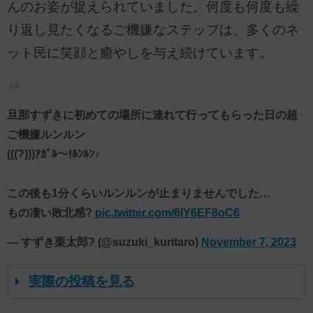
んのお姿が捉えられていました。何度も何度も繰
り返し見たくなるご機嫌なステップは、多くのネ
ット民に笑顔と癒やしを与え続けています。
旦那すずきに初めての場所に連れて行ってもらった日の超
ご機嫌ルンルン
(((?)))ｱｶﾞﾙ〜!ﾙﾝﾙﾝ♪
この後も1分くらいルンルンが止まりませんでした…
もの凄い敗北感?
pic.twitter.com/6IY6EF8oC6
— すずき栗太郎? (@suzuki_kuritaro)
November 7, 2023
実際の投稿を見る