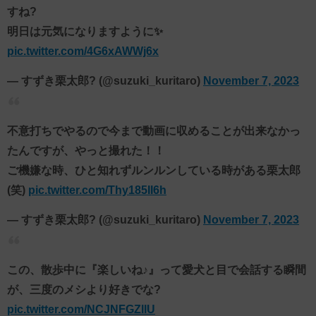
すね?
明日は元気になりますように✨
pic.twitter.com/4G6xAWWj6x
— すずき栗太郎? (@suzuki_kuritaro)
November 7, 2023
不意打ちでやるので今まで動画に収めることが出来なかっ
たんですが、やっと撮れた！！
ご機嫌な時、ひと知れずルンルンしている時がある栗太郎
(笑)
pic.twitter.com/Thy185II6h
— すずき栗太郎? (@suzuki_kuritaro)
November 7, 2023
この、散歩中に『楽しいね♪』って愛犬と目で会話する瞬間
が、三度のメシより好きでな?
pic.twitter.com/NCJNFGZllU