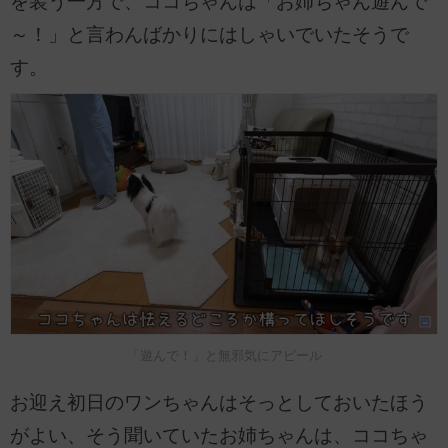
を装う一方で、ココちゃんは「お姉ちゃん遊んで
～！」と言わんばかりにはしゃいでいたそうで
す。
「遊んで！」と無邪気にアピール
お迎え初日のワンちゃんはそっとしておいたほう
がよい、そう聞いていたお姉ちゃんは、ココちゃ