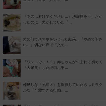
『あの…避けてください…』洗濯物を干したか
ったのに…犬がしていた『…
犬の前でスマホをいじった結果…『やめて下さ
い…』切ない声で『文句…
『ワンコで…！？』赤ちゃんが生まれて初めて
『大爆笑』した理由…平…
仲良しな『兄弟犬』を撮影していたら…ミラク
ルな『可愛すぎる行動』…