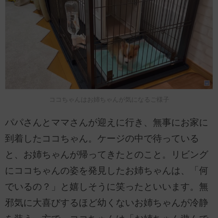
ココちゃんはお姉ちゃんが気になるご様子
パパさんとママさんが迎えに行き、無事にお家に
到着したココちゃん。ケージの中で待っている
と、お姉ちゃんが帰ってきたとのこと。リビング
にココちゃんの姿を発見したお姉ちゃんは、「何
でいるの？」と嬉しそうに笑ったといいます。無
邪気に大喜びするほど幼くないお姉ちゃんが冷静