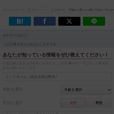
わんちゃんホンポ
犬のニュース
話題の犬
学校から帰ったら家に子犬が！子ども
合わせて読みたい
この記事を読んだあなたにおすすめ
あなたが知っている情報をぜひ教えてください！
※他の飼い主さんの参考になるよう、この記事のテーマに沿った書き込
みをお願いいたします。
年齢を選択
性別を選択
女性
男性