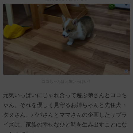
ココちゃんは元気いっぱい！
元気いっぱいにじゃれ合って遊ぶ弟さんとココち
ゃん、それを優しく見守るお姉ちゃんと先住犬・
タヌさん。パパさんとママさんの企画したサプラ
イズは、家族の幸せなひと時を生み出すことにな