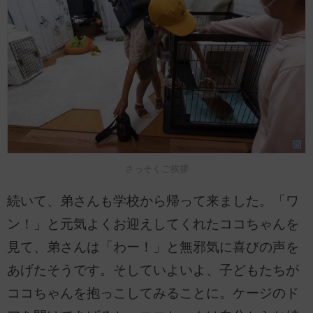
さっそくご挨拶
続いて、弟さんも学校から帰って来ました。「ワ
ン！」と元気よくお迎えしてくれたココちゃんを
見て、弟さんは「わー！」と無邪気に喜びの声を
あげたそうです。そしていよいよ、子どもたちが
ココちゃんを抱っこしてみることに。ケージのド